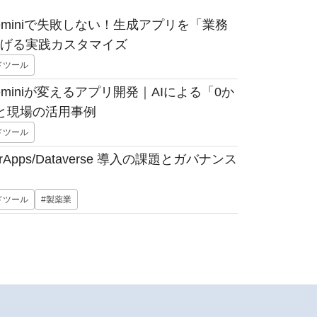
th Geminiで失敗しない！生成アプリを「業務
げる実践カスタマイズ
ドツール
th Geminiが変えるアプリ開発｜AIによる「0か
と現場の活用事例
ドツール
Apps/Dataverse 導入の課題とガバナンス
ドツール
#製薬業